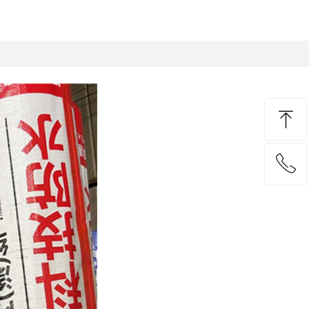
ꁸ
ꂅ
回到顶部
18848311677