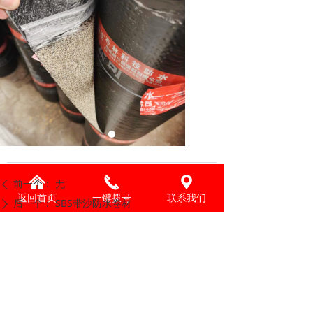
낀
끅
끇
前一个：
无
ꄴ
返回首页
一键拨号
联系我们
后一个：
SBS带沙防水卷材
ꄲ
成都柯仕豪建材有限公司
联系人：白先生
联系电话：18848311677