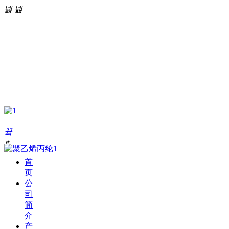
넳
넲
끀
ꁲ
首
页
公
司
简
介
产