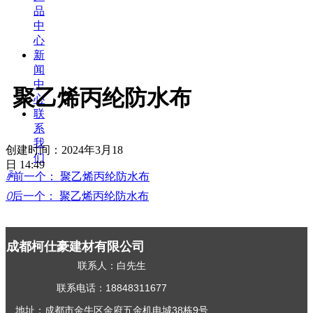
品
中
心
新
闻
中
聚乙烯丙纶防水布
心
联
系
我
创建时间：
2024年3月18
们
日
14:49
ꄴ
前一个：
聚乙烯丙纶防水布
ꄲ
后一个：
聚乙烯丙纶防水布
成都柯仕豪建材有限公司
联系人：白先生
联系电话：18848311677
地址：成都市金牛区金府五金机电城38栋9号